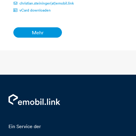
christian.steininger(at)emobil.link
vCard downloaden
Mehr
Ein Service der