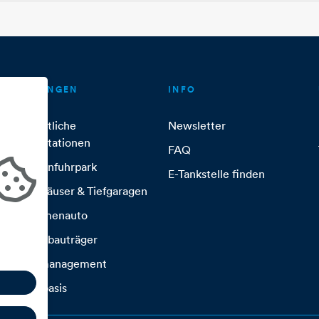
LÖSUNGEN
INFO
Öffentliche
Newsletter
Ladestationen
FAQ
Firmenfuhrpark
E-Tankstelle finden
Parkhäuser & Tiefgaragen
E-Firmenauto
Wohnbauträger
Lastmanagement
Mietbasis