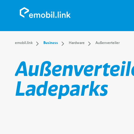
Dropdown emobil.link
Dropdown Business
Dropdown Hardware
emobil.link
Business
Hardware
Außenverteiler
Business
Hardware
Parkplatzlösungen
Privat
Lösungen
Schienen- & Wohnbaulösun
Außenverteiler 
Über uns
Betrieb & Service
Firmenlösungen
Kontakt
Öffentliche Ladestationen
Ladeparks