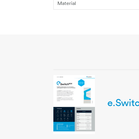
Material
e.Swit