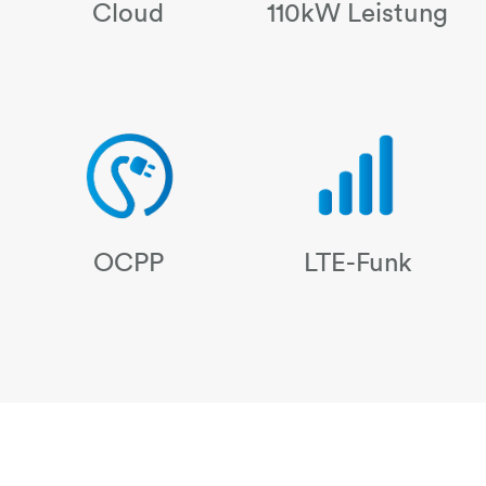
batterie-blitz
Cloud
110kW Leistung
OCPP
LTE-Funk