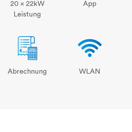
batterie-blitz
20 x 22kW
App
Leistung
Abrechnung
WLAN